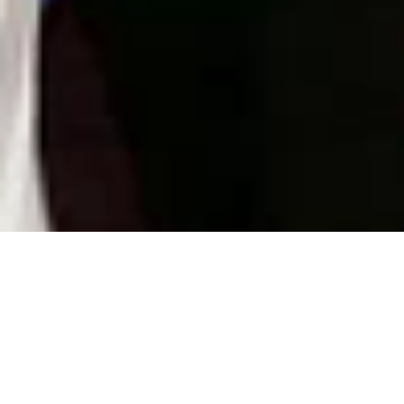
Kolping Helau!
Ein fester Bestandteil der Kolpingsfamilie Billerbeck ist 